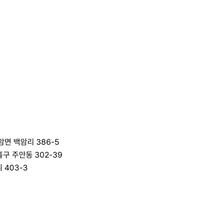
암면 백암리 386-5
홀구 주안동 302-39
 403-3