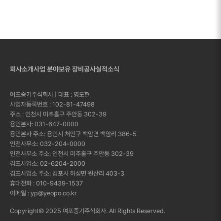
회사소개
사업 분야
보유 장비
공사실적
소식
여포중기주식회사 | 대표 : 명도현
사업자등록번호 : 102-81-47498
주소 : 인천시 미추홀구 주안동 302-39
용인본사: 031-647-0000
용인본사 주소: 용인시 처인구 백암면 백암리 386-5
인천사무소: 032-204-0000
인천사무소 주소: 인천시 미추홀구 주안동 302-39
김포사업소: 02-6204-2000
김포사업소 주소: 김포시 하성면 원산리 403-3
휴대전화 : 010-9439-1537
이메일 : yp@yeopo.co.kr
Copyright© 2025 여포중기주식회사. All Rights Reserved.