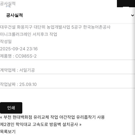
콘텐츠로
공사실적
건너뛰기
대우건설 화옹지구 대단위 농업개발사업 5공구 한국농어촌공사
미니크롤러크레인 서치후크 작업
작성일
2025-09-24 23:16
제품명
:
CC985S-2
계약업체
:
서일기공
작업날짜
:
25.09.10
인쇄
«
부천 현대백화점 유리교체 작업 야간작업 유리흡착기 사용
제2경인 학익대교 고속도로 방음벽 설치공사
»
목록보기