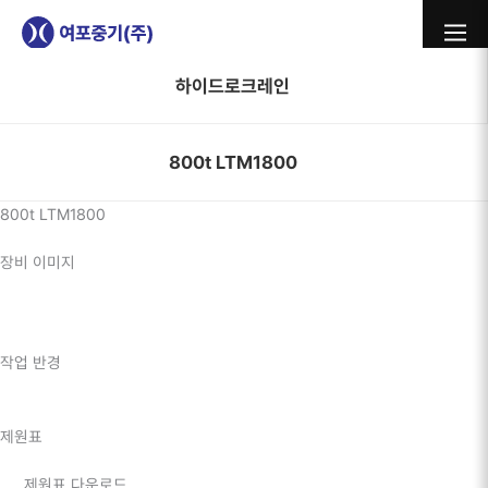
콘텐츠로
보유장비
건너뛰기
하이드로크레인
800t LTM1800
800t LTM1800
장비 이미지
작업 반경
제원표
제원표 다운로드