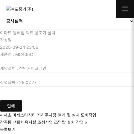
콘텐츠로
공사실적
건너뛰기
이마트 동해점 덕트 공조기 설치
작성일
2025-09-24 23:06
제품명
:
MC405C
계약업체
:
천안거미크레인
작업날짜
:
25.07.27
인쇄
«
서초 마제스타시티 지하주차장 철거 및 설치 도비작업
장곡동 생활체육시설 조성사업 조명탑 설치 작업
»
목록보기